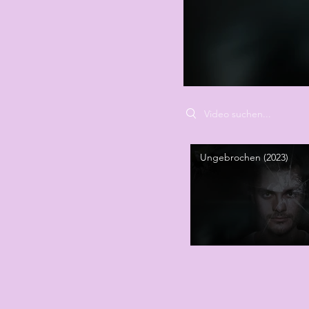
Search videos
Ungebrochen (2023)