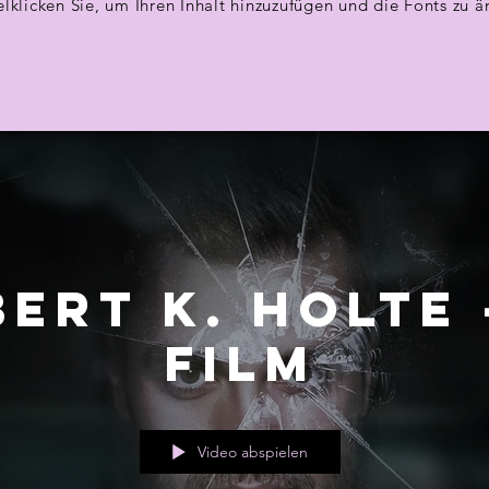
lklicken Sie, um Ihren Inhalt hinzuzufügen und die Fonts zu ä
Bert K. Holte 
Film
Video abspielen