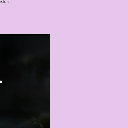
ndern.
-